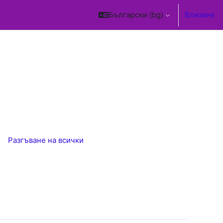
Български ‎(bg)‎
Влизане
Разгъване на всички