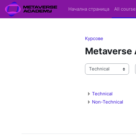
Прескочи на основното съдържание
Начална страница
All cours
Курсове
Metaverse
Категории курсове
Technical
Non-Technical