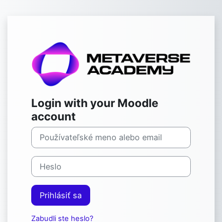
Preskočiť na hlavný obsah
Prihlásenie do
Preskočiť na vytvorenie nového konta
Login with your Moodle
account
Používateľské meno alebo email
Heslo
Prihlásiť sa
Zabudli ste heslo?